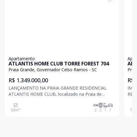
Apartamento
Apa
ATLANTIS HOME CLUB TORRE FOREST 704
ARB
Praia Grande, Governador Celso Ramos - SC
Prai
R$ 1.349.000,00
R$ 
LANÇAMENTO NA PRAIA GRANDE RESIDENCIAL
IMÓ
ATLANTIS HOME CLUB, localizado na Praia de
RESI
Grande, uma das melhores praias do sul do Brasil,
Gran
certifica com o selo de bandeira azul que comprova
cert
63
m²
2
2
1
1
70
m
seu alto nível de preservação ambiental. Uma praia
seu 
com mar aberto e
com 