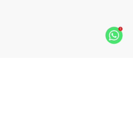
1
CNPJ: 25.303.633/0001-08
Bennett Imóveis
CRECI:
4741 J