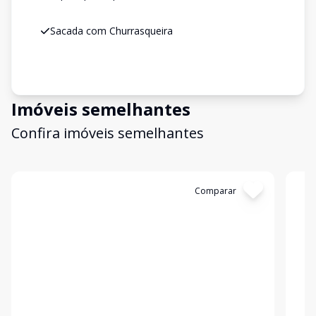
Sacada com Churrasqueira
Imóveis semelhantes
Confira imóveis semelhantes
Cód:
C80
Comparar
Có