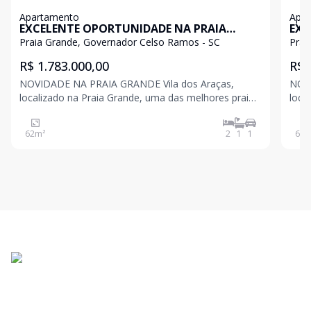
Apartamento
Apa
EXCELENTE OPORTUNIDADE NA PRAIA
EXC
GRANDE
GR
Praia Grande, Governador Celso Ramos - SC
Prai
R$ 1.783.000,00
R$ 
NOVIDADE NA PRAIA GRANDE Vila dos Araças,
NOVIDA
localizado na Praia Grande, uma das melhores praias
loca
do sul do Brasil. Certificada com o selo de Bandeira
do sul do Brasi
Azul que comprova seu alto nível de preservação
Azul
62
m²
2
1
1
64
m
ambiental. Uma praia com mar aberto e cristalino, e
ambi
o
o