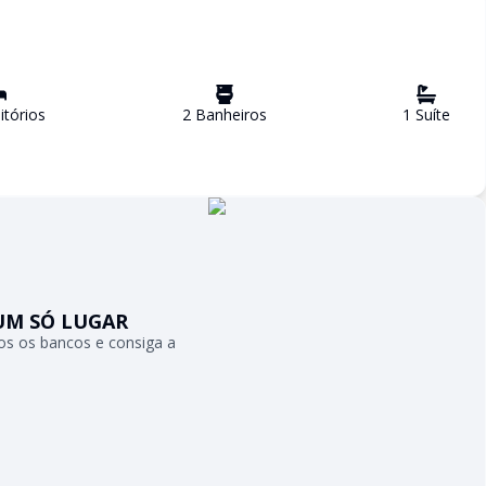
tório
s
2
Banheiro
s
1
Suíte
UM SÓ LUGAR
s os bancos e consiga a