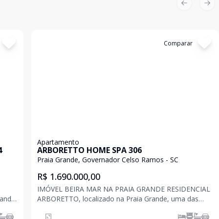
Previous sl
Nex
Cód:
C673
Comparar
Apartamento
4
ARBORETTO HOME SPA 306
Praia Grande, Governador Celso Ramos - SC
R$ 1.690.000,00
IMÓVEL BEIRA MAR NA PRAIA GRANDE RESIDENCIAL
ande,
ARBORETTO, localizado na Praia Grande, uma das
ca com
melhores praias do sul do Brasil, certifica com o selo
el de
de bandeira azul que comprova seu alto nível de