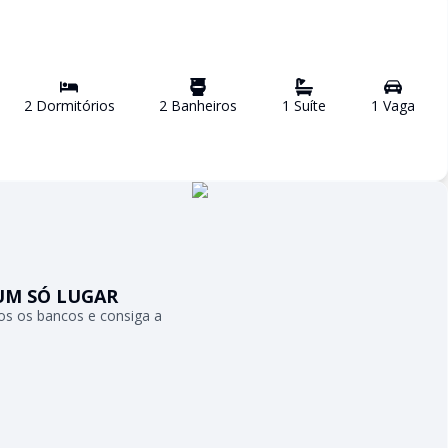
2
Dormitório
s
2
Banheiro
s
1
Suíte
1
Vaga
UM SÓ LUGAR
s os bancos e consiga a