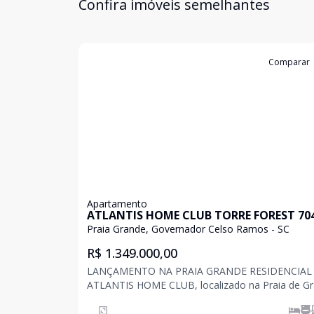
Confira imóveis semelhantes
Cód:
C675
Comparar
Apartamento
ATLANTIS HOME CLUB TORRE FOREST 70
Praia Grande, Governador Celso Ramos - SC
R$ 1.349.000,00
LANÇAMENTO NA PRAIA GRANDE RESIDENCIAL
ATLANTIS HOME CLUB, localizado na Praia de Gr
uma das melhores praias do sul do Brasil, certifi
o selo de bandeira azul que comprova seu alto nív