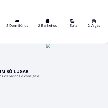
2
Dormitório
s
2
Banheiro
s
1
Suíte
2
Vaga
s
UM SÓ LUGAR
s os bancos e consiga a