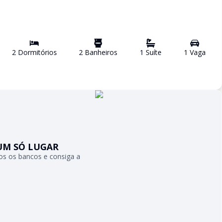
2
Dormitório
s
2
Banheiro
s
1
Suíte
1
Vaga
UM SÓ LUGAR
s os bancos e consiga a