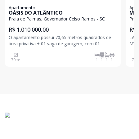
Apartamento
Apa
OÁSIS DO ATLÂNTICO
MVI
Praia de Palmas, Governador Celso Ramos - SC
Prai
R$ 1.010.000,00
R$ 
O apartamento possui 70,65 metros quadrados de
LANÇA
área privativa + 01 vaga de garagem, com 01
MVIL
dormitórios sendo 01 suíte + banheiro social, sala de
Palm
estar aconchegante, cozinha e lavanderia.
prai
70
m²
1
1
1
1
72
m
cerc
crist