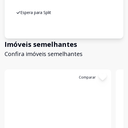
Espera para Split
Imóveis semelhantes
Confira imóveis semelhantes
Cód:
C539
Comparar
Có