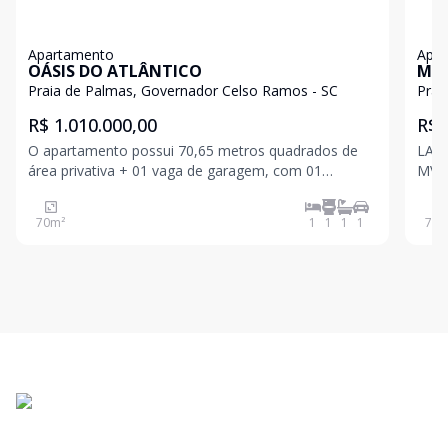
Apartamento
Apa
OÁSIS DO ATLÂNTICO
MVI
Praia de Palmas, Governador Celso Ramos - SC
Prai
R$ 1.010.000,00
R$ 
O apartamento possui 70,65 metros quadrados de
LANÇA
área privativa + 01 vaga de garagem, com 01
MVIL
dormitórios sendo 01 suíte + banheiro social, sala de
Palm
estar aconchegante, cozinha e lavanderia.
prai
70
m²
1
1
1
1
72
m
cerc
crist