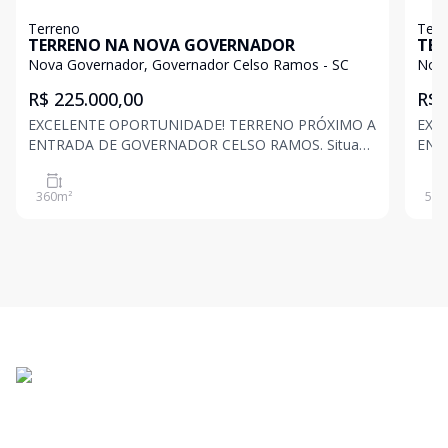
Terreno
Terr
TERRENO NA NOVA GOVERNADOR
TER
Nova Governador, Governador Celso Ramos - SC
Nova
R$ 225.000,00
R$ 
EXCELENTE OPORTUNIDADE! TERRENO PRÓXIMO A
EXC
ENTRADA DE GOVERNADOR CELSO RAMOS. Situado
ENTR
na rodovia SC-410 , no Bairro Areias, na cidade de
na r
Governador Celso Ramos, próximo ao posto
Gove
360
m²
561
Ipiranga. Caracteristicas complementares: Metragem
Ipiranga. Caracteristicas 
do Terreno: 360m² F
do T