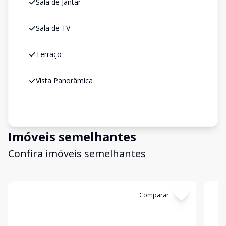
Sala de Jantar
Sala de TV
Terraço
Vista Panorâmica
Imóveis semelhantes
Confira imóveis semelhantes
Cód:
C285
Comparar
Có