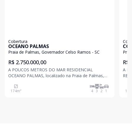
Cobertura
Cobe
OCEANO PALMAS
COB
Praia de Palmas, Governador Celso Ramos - SC
Prai
R$ 2.750.000,00
R$ 
A POUCOS METROS DO MAR RESIDENCIAL
A P
OCEANO PALMAS, localizado na Praia de Palmas,
RESI
uma das melhores praias do sul do Brasil, com
de P
extensa área de areia e águas cristalinas para nadar
Bras
174
m²
4
3
2
1
180
e surfar. Este empreendimento de 5 andares conta
exub
com: uma área de la