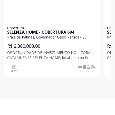
Cobertura
Cobe
SELENZA HOME - COBERTURA 604
SEL
Praia de Palmas, Governador Celso Ramos - SC
Prai
R$ 2.380.000,00
R$ 
OPORTUNIDADE DE INVESTIMENTO NO LITORAL
OPO
CATARINENSE SELENZA HOME, localizado na Praia
CATARINENSE SE
de Palmas, uma das melhores praias do sul do Brasil,
de P
com extensa área de areia e águas cristalinas para
com 
149
m²
3
3
2
2
149
nadar e surfar. Este empreendimento de 6 andares
nadar e surfar.
conta com:
cont