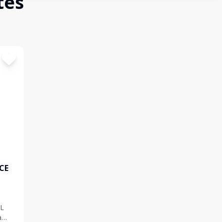
tes
CE
L