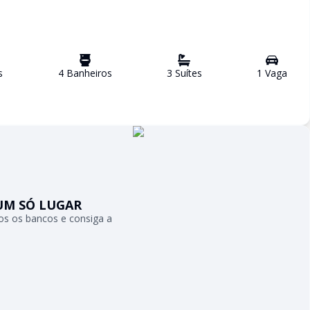
s
4
Banheiro
s
3
Suíte
s
1
Vaga
UM SÓ LUGAR
s os bancos e consiga a