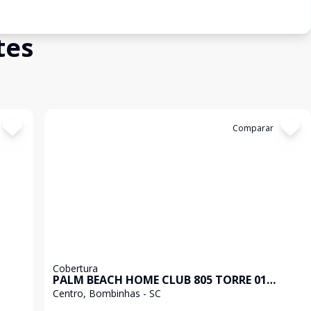
tes
Cód:
C685
Comparar
Cobertura
PALM BEACH HOME CLUB 805 TORRE 01
ANDAR 8
Centro, Bombinhas - SC