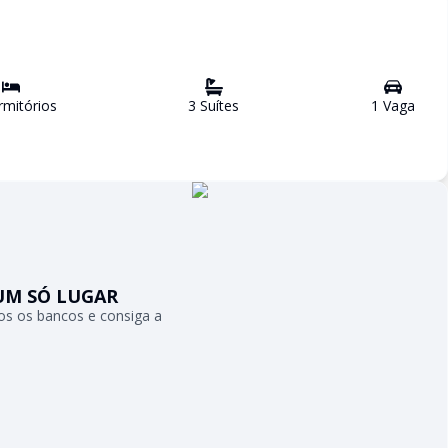
mitório
s
3
Suíte
s
1
Vaga
UM SÓ LUGAR
s os bancos e consiga a