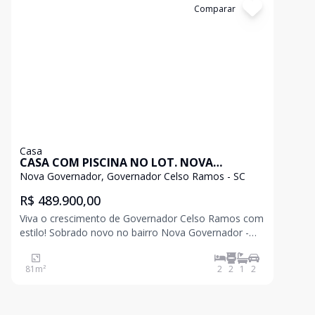
Cód:
E80
Comparar
Casa
CASA COM PISCINA NO LOT. NOVA
GOVERNADOR
Nova Governador, Governador Celso Ramos - SC
R$ 489.900,00
Viva o crescimento de Governador Celso Ramos com
estilo! Sobrado novo no bairro Nova Governador -
Rua Projeta 12 Se você está buscando um lugar para
morar ou investir, precisa conhecer o bairro Nova
81
m²
2
2
1
2
Governador - a região que mais cresce e valoriza em