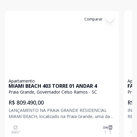
Cód:
C500
Comparar
Có
Apartamento
Apa
MIAMI BEACH 403 TORRE 01 ANDAR 4
FAR
Praia Grande, Governador Celso Ramos - SC
Prai
R$ 809.490,00
R$ 
LANÇAMENTO NA PRAIA GRANDE RESIDENCIAL
INV
MIAMI BEACH, localizado na Praia Grande, uma das
RESI
melhores praias do sul do Brasil, certifica com o selo
Prai
de bandeira azul que comprova seu alto nível de
Bras
49
m²
1
1
119
preservação ambiental. Uma praia com mar aberto e
para nadar