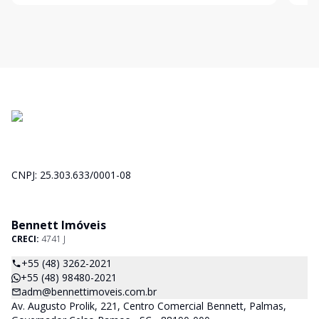
cristalin
and
CNPJ: 25.303.633/0001-08
Bennett Imóveis
CRECI:
4741 J
+55 (48) 3262-2021
+55 (48) 98480-2021
adm@bennettimoveis.com.br
Av. Augusto Prolik, 221, Centro Comercial Bennett, Palmas,