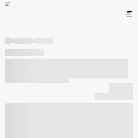
----
----- -----
----- -----
----
-----
---- ------
----- ----- -- ------ ---- ---- -- ----- ----- -----
--- ------
----- ----- -- ------ ----- ----- -- ------
-------------
Compartilhar
Favorito