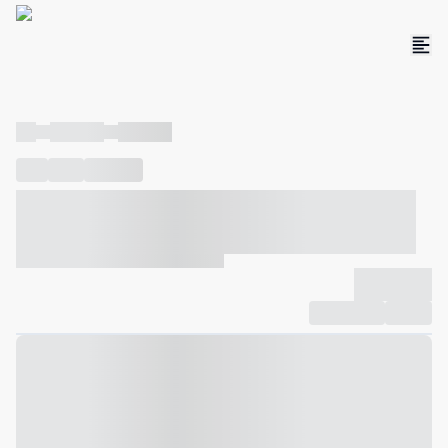
----
----- -----
----- -----
----
-----
---- ------
----- ----- -- ------ ---- ---- -- ----- ----- -----
--- ------
----- ----- -- ------ ----- ----- -- ------
-------------
Compartilhar
Favorito