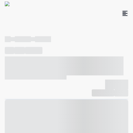
----
----- -----
----- -----
----
-----
---- ------
----- ----- -- ------ ---- ---- -- ----- ----- -----
--- ------
----- ----- -- ------ ----- ----- -- ------
-------------
Compartilhar
Favorito