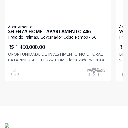
Apartamento
Apa
SELENZA HOME - APARTAMENTO 406
VOL
Praia de Palmas, Governador Celso Ramos - SC
Prai
R$ 1.450.000,00
R$ 
OPORTUNIDADE DE INVESTIMENTO NO LITORAL
BEIRA
CATARINENSE SELENZA HOME, localizado na Praia
VOLO
de Palmas, uma das melhores praias do sul do Brasil,
Palm
com extensa área de areia e águas cristalinas para
com 
81
m²
3
2
1
1
103
nadar e surfar. Este empreendimento de 6 andares
nadar e surfar.
conta com:
cont