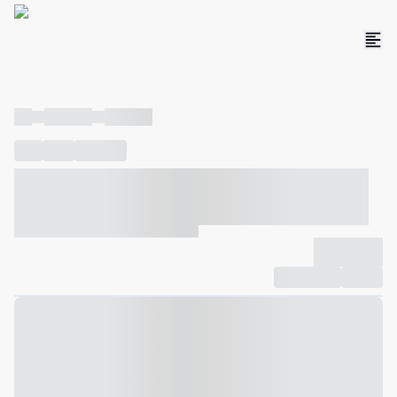
----
----- -----
----- -----
----
-----
---- ------
----- ----- -- ------ ---- ---- -- ----- ----- -----
--- ------
----- ----- -- ------ ----- ----- -- ------
-------------
Compartilhar
Favorito