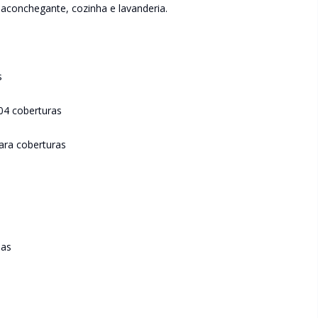
r aconchegante, cozinha e lavanderia.
s
04 coberturas
ara coberturas
das