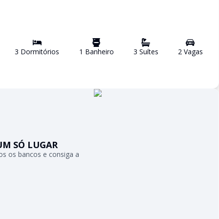
3
Dormitório
s
1
Banheiro
3
Suíte
s
2
Vaga
s
UM SÓ LUGAR
s os bancos e consiga a