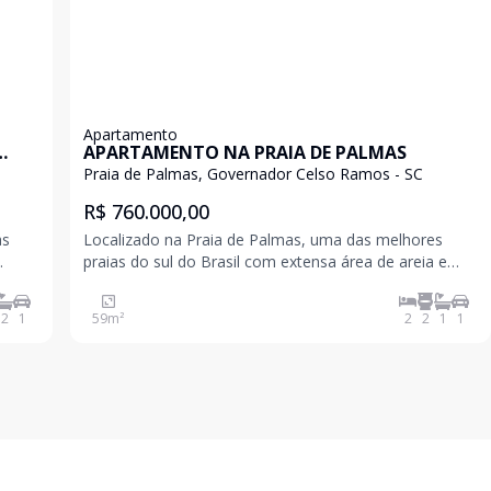
Apartamento
APARTAMENTO NA PRAIA DE PALMAS
Praia de Palmas, Governador Celso Ramos - SC
R$ 760.000,00
as
Localizado na Praia de Palmas, uma das melhores
praias do sul do Brasil com extensa área de areia e
a?
águas cristalinas para nadar e surfar. Foi pensada uma
fachada contemporânea, possuindo um bom padrão
2
1
59
m²
2
2
1
1
urfar.
de acabamento. O apartamento possui 59,74 metro