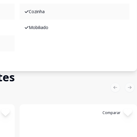
Cozinha
Mobiliado
tes
Previous sl
Nex
Cód:
V53
Comparar