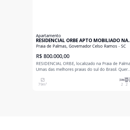
Apartamento
RESIDENCIAL ORBE APTO MOBILIADO NA
PRAIA DE PALMAS
Praia de Palmas, Governador Celso Ramos - SC
R$ 800.000,00
RESIDENCIAL ORBE, localizado na Praia de Palm
Umas das melhores praias do sul do Brasil. Quer
tranquilidade, segurança e descanso com a famíli
Extensa praia de areia cercada por colinas
79
m²
2
2
exuberantes, com águas cristalinas para nadar e s
Conheça