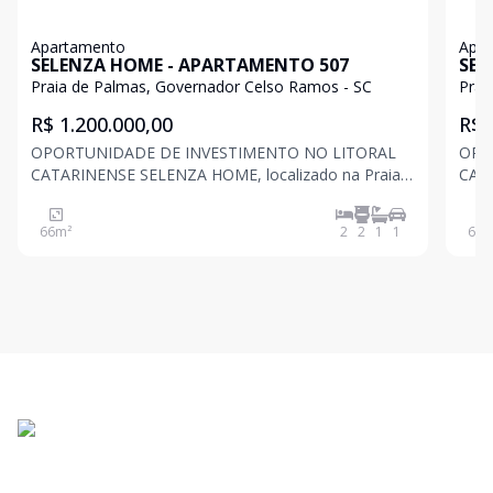
Apartamento
Apa
SELENZA HOME - APARTAMENTO 507
SEL
Praia de Palmas, Governador Celso Ramos - SC
Prai
R$ 1.200.000,00
R$ 
OPORTUNIDADE DE INVESTIMENTO NO LITORAL
OPO
CATARINENSE SELENZA HOME, localizado na Praia
CATARINENSE SE
de Palmas, uma das melhores praias do sul do Brasil,
de P
com extensa área de areia e águas cristalinas para
com 
66
m²
2
2
1
1
66
m
nadar e surfar. Este empreendimento de 6 andares
nadar e surfar.
conta com:
cont