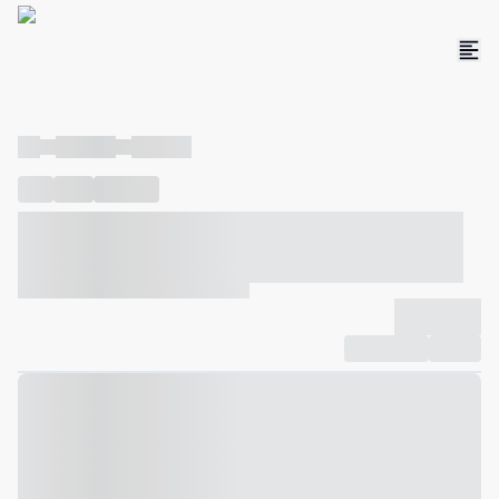
----
----- -----
----- -----
----
-----
---- ------
----- ----- -- ------ ---- ---- -- ----- ----- -----
--- ------
----- ----- -- ------ ----- ----- -- ------
-------------
Compartilhar
Favorito