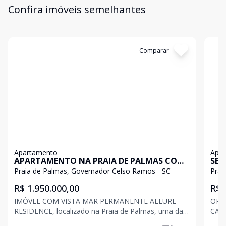
Confira imóveis semelhantes
Cód:
S36
Comparar
Có
Apartamento
Apa
APARTAMENTO NA PRAIA DE PALMAS COM
SEL
VISTA PERMANENTE PARA O MAR
Praia de Palmas, Governador Celso Ramos - SC
Prai
R$ 1.950.000,00
R$ 
IMÓVEL COM VISTA MAR PERMANENTE ALLURE
OPO
RESIDENCE, localizado na Praia de Palmas, uma das
CATARINENSE SE
melhores praias do sul do Brasil com extensa área
de P