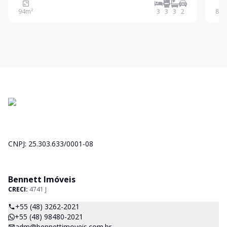
de areia e águas cristalinas para nadar e surfar. Este
com 
94
m²
3
3
3
2
81
m
empreendimento de 4 andares com uma área de
nadar e surfar.
lazer no
cont
CNPJ: 25.303.633/0001-08
Bennett Imóveis
CRECI:
4741 J
+55 (48) 3262-2021
+55 (48) 98480-2021
adm@bennettimoveis.com.br