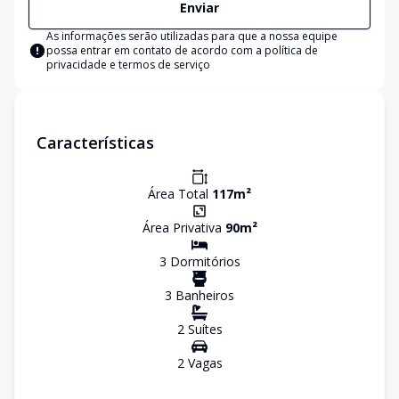
Enviar
As informações serão utilizadas para que a nossa equipe
possa entrar em contato de acordo com a
política de
privacidade e termos de serviço
Características
Área Total
117
m²
Área Privativa
90
m²
3
Dormitório
s
3
Banheiro
s
2
Suíte
s
2
Vaga
s