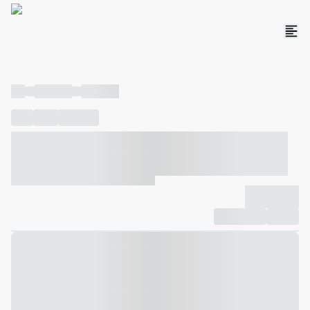
----
----- -----
----- -----
----
-----
---- ------
----- ----- -- ------ ---- ---- -- ----- ----- -----
--- ------
----- ----- -- ------ ----- ----- -- ------
-------------
Compartilhar
Favorito