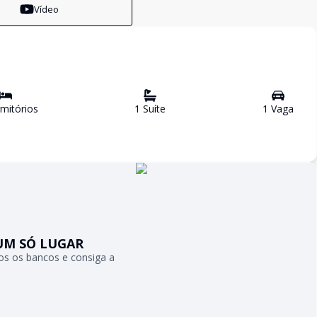
Vídeo
mitório
s
1
Suíte
1
Vaga
UM SÓ LUGAR
s os bancos e consiga a