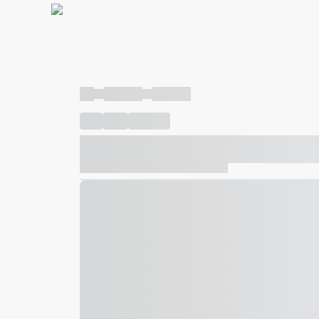
----
----- -----
----- -----
----
-----
---- ------
----- ----- -- ------ ---- ---- -- ---
----- ----- -- ------ ----- ----- -- ------