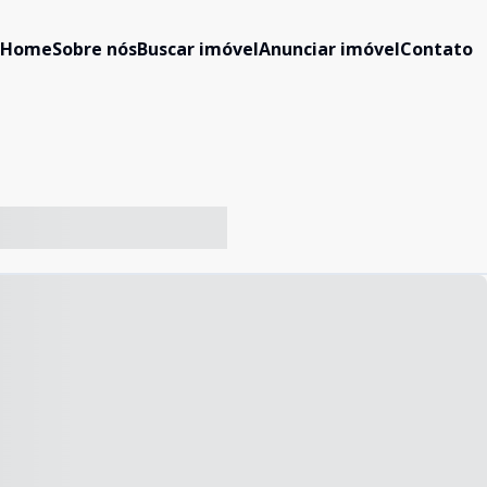
Home
Sobre nós
Buscar imóvel
Anunciar imóvel
Contato
-- ----- ----- --- ------