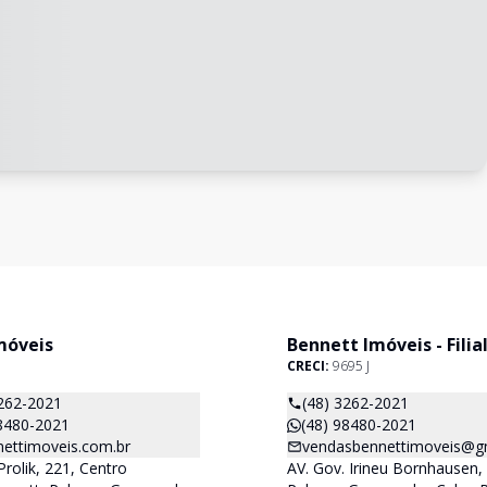
móveis
Bennett Imóveis - Filia
CRECI:
9695 J
3262-2021
(48) 3262-2021
98480-2021
(48) 98480-2021
ttimoveis.com.br
vendasbennettimoveis@g
Prolik, 221, Centro
AV. Gov. Irineu Bornhausen, 