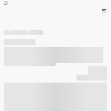
----
----- -----
----- -----
----
-----
---- ------
----- ----- -- ------ ---- ---- -- ----- ----- -----
--- ------
----- ----- -- ------ ----- ----- -- ------
-------------
Compartilhar
Favorito