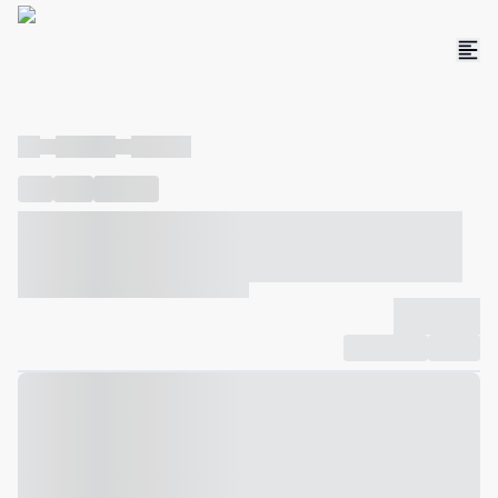
----
----- -----
----- -----
----
-----
---- ------
----- ----- -- ------ ---- ---- -- ----- ----- -----
--- ------
----- ----- -- ------ ----- ----- -- ------
-------------
Compartilhar
Favorito