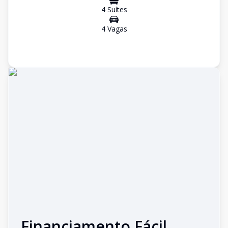
4
Suíte
s
4
Vaga
s
Financiamento Fácil