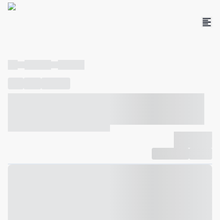
----
----- -----
----- -----
----
-----
---- ------
----- ----- -- ------ ---- ---- -- ----- ----- -----
--- ------
----- ----- -- ------ ----- ----- -- ------
-------------
Compartilhar
Favorito