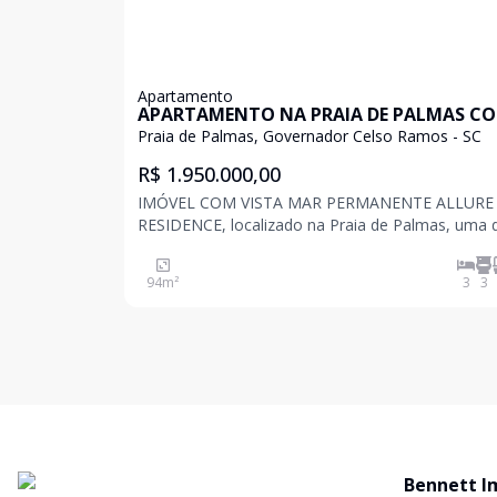
Apartamento
APARTAMENTO NA PRAIA DE PALMAS C
VISTA PERMANENTE PARA O MAR
Praia de Palmas, Governador Celso Ramos - SC
R$ 1.950.000,00
IMÓVEL COM VISTA MAR PERMANENTE ALLURE
RESIDENCE, localizado na Praia de Palmas, uma 
melhores praias do sul do Brasil com extensa áre
areia e águas cristalinas para nadar e surfar. Este
94
m²
3
3
empreendimento de 4 andares com uma área de 
no
Bennett I