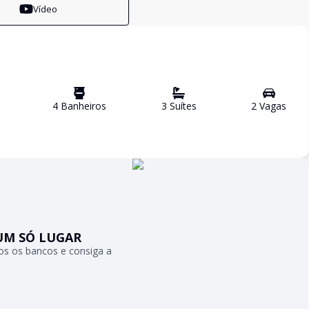
Vídeo
4
Banheiro
s
3
Suíte
s
2
Vaga
s
UM SÓ LUGAR
s os bancos e consiga a