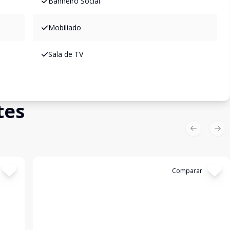
Banheiro Social
Mobiliado
Sala de TV
tes
Previous sl
Nex
Cód:
C713
Comparar