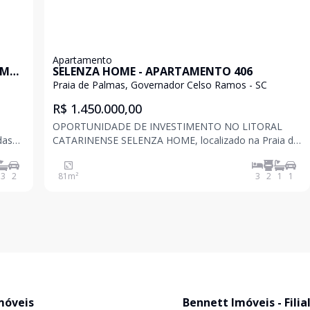
Apartamento
OM
SELENZA HOME - APARTAMENTO 406
Praia de Palmas, Governador Celso Ramos - SC
R$ 1.450.000,00
OPORTUNIDADE DE INVESTIMENTO NO LITORAL
das
CATARINENSE SELENZA HOME, localizado na Praia de
a de
Palmas, uma das melhores praias do sul do Brasil,
com extensa área de areia e águas cristalinas para
3
2
81
m²
3
2
1
1
lazer
nadar e surfar. Este empreendimento de 6 andares
conta com:
móveis
Bennett Imóveis - Filia