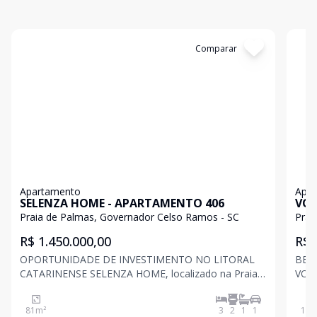
Cód:
C713
Comparar
Có
Apartamento
Apa
SELENZA HOME - APARTAMENTO 406
VOL
Praia de Palmas, Governador Celso Ramos - SC
Prai
R$ 1.450.000,00
R$ 
OPORTUNIDADE DE INVESTIMENTO NO LITORAL
BEIRA
CATARINENSE SELENZA HOME, localizado na Praia
VOLO
de Palmas, uma das melhores praias do sul do Brasil,
Palm
com extensa área de areia e águas cristalinas para
com 
81
m²
3
2
1
1
103
nadar e surfar. Este empreendimento de 6 andares
nadar e surfar.