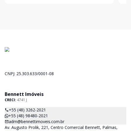
conta com:
cont
CNPJ: 25.303.633/0001-08
Bennett Imóveis
CRECI:
4741 J
+55 (48) 3262-2021
+55 (48) 98480-2021
adm@bennettimoveis.com.br
Av. Augusto Prolik, 221, Centro Comercial Bennett, Palmas,