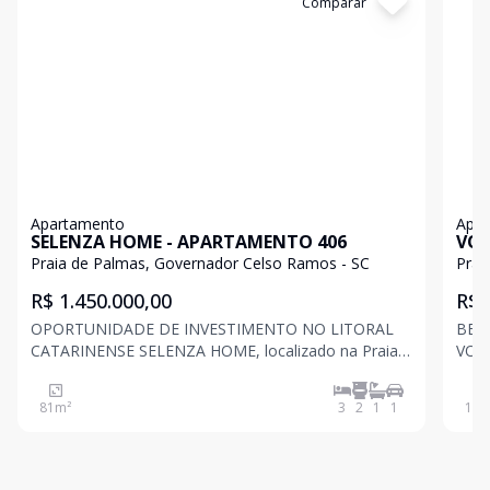
Cód:
C713
Comparar
Có
Apartamento
Apa
SELENZA HOME - APARTAMENTO 406
VOL
Praia de Palmas, Governador Celso Ramos - SC
Prai
R$ 1.450.000,00
R$ 
OPORTUNIDADE DE INVESTIMENTO NO LITORAL
BEIRA
CATARINENSE SELENZA HOME, localizado na Praia
VOLO
de Palmas, uma das melhores praias do sul do Brasil,
Palm
com extensa área de areia e águas cristalinas para
com 
81
m²
3
2
1
1
103
nadar e surfar. Este empreendimento de 6 andares
nadar e surfar.
conta com:
cont