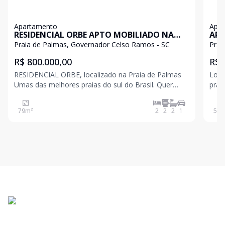
Apartamento
Apa
RESIDENCIAL ORBE APTO MOBILIADO NA
APA
PRAIA DE PALMAS
Praia de Palmas, Governador Celso Ramos - SC
Prai
R$ 800.000,00
R$ 
RESIDENCIAL ORBE, localizado na Praia de Palmas
Loca
Umas das melhores praias do sul do Brasil. Quer
prai
tranquilidade, segurança e descanso com a família?
águas 
Extensa praia de areia cercada por colinas
uma 
79
m²
2
2
2
1
59
m
exuberantes, com águas cristalinas para nadar e
padrão de
surfar. Conheça
met