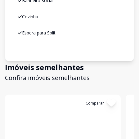
Banheiro Social
Cozinha
Espera para Split
Imóveis semelhantes
Confira imóveis semelhantes
Cód:
S21
Comparar
Có