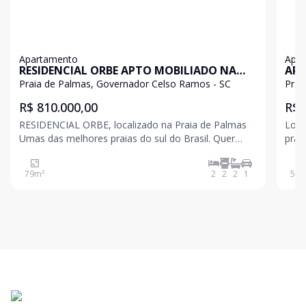
Apartamento
Apa
RESIDENCIAL ORBE APTO MOBILIADO NA
APA
PRAIA DE PALMAS
Praia de Palmas, Governador Celso Ramos - SC
Prai
R$ 810.000,00
R$ 
RESIDENCIAL ORBE, localizado na Praia de Palmas
Loca
Umas das melhores praias do sul do Brasil. Quer
prai
tranquilidade, segurança e descanso com a família?
águas 
Extensa praia de areia cercada por colinas
uma 
79
m²
2
2
2
1
59
m
exuberantes, com águas cristalinas para nadar e
padrão de
surfar. Conheça
met