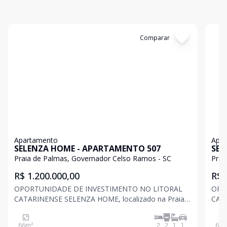
Cód:
C721
Comparar
Có
Apartamento
Apa
SELENZA HOME - APARTAMENTO 507
SEL
Praia de Palmas, Governador Celso Ramos - SC
Prai
R$ 1.200.000,00
R$ 
OPORTUNIDADE DE INVESTIMENTO NO LITORAL
OPO
CATARINENSE SELENZA HOME, localizado na Praia
CATARINENSE SE
de Palmas, uma das melhores praias do sul do Brasil,
de P
com extensa área de areia e águas cristalinas para
com 
66
m²
2
2
1
1
66
m