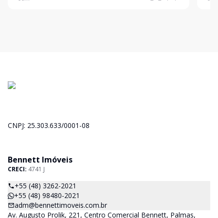
nadar e surfar. Este empreendimento de 6 andares
nadar e surfar.
conta com:
cont
CNPJ: 25.303.633/0001-08
Bennett Imóveis
CRECI:
4741 J
+55 (48) 3262-2021
+55 (48) 98480-2021
adm@bennettimoveis.com.br
Av. Augusto Prolik, 221, Centro Comercial Bennett, Palmas,