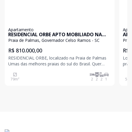
Apartamento
Apa
RESIDENCIAL ORBE APTO MOBILIADO NA
APA
PRAIA DE PALMAS
Praia de Palmas, Governador Celso Ramos - SC
Prai
R$ 810.000,00
R$ 
RESIDENCIAL ORBE, localizado na Praia de Palmas
Loca
Umas das melhores praias do sul do Brasil. Quer
prai
tranquilidade, segurança e descanso com a família?
águas 
Extensa praia de areia cercada por colinas
uma 
79
m²
2
2
2
1
59
m
exuberantes, com águas cristalinas para nadar e
padrão de
surfar. Conheça
met